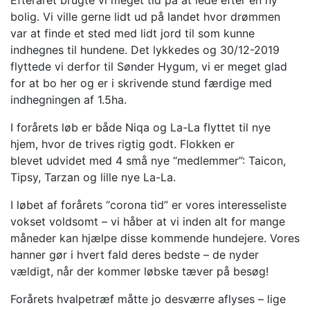
Efteråret brugte vi meget tid på at lede efter en ny
bolig. Vi ville gerne lidt ud på landet hvor drømmen
var at finde et sted med lidt jord til som kunne
indhegnes til hundene. Det lykkedes og 30/12-2019
flyttede vi derfor til Sønder Hygum, vi er meget glad
for at bo her og er i skrivende stund færdige med
indhegningen af 1.5ha.
I forårets løb er både Niqa og La-La flyttet til nye
hjem, hvor de trives rigtig godt. Flokken er
blevet udvidet med 4 små nye “medlemmer”: Taicon,
Tipsy, Tarzan og lille nye La-La.
I løbet af forårets “corona tid” er vores interesseliste
vokset voldsomt – vi håber at vi inden alt for mange
måneder kan hjælpe disse kommende hundejere. Vores
hanner gør i hvert fald deres bedste – de nyder
vældigt, når der kommer løbske tæver på besøg!
Forårets hvalpetræf måtte jo desværre aflyses – lige