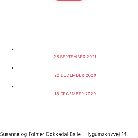
Seneste nyt
Seneste nyt - September 2021
25 SEPTEMBER 2021
Årets resultater på udstillinger.
22 DECEMBER 2020
Seneste nyt - December 2020
18 DECEMBER 2020
Susanne og Folmer Dokkedal Balle | Hygumskovvej 14,