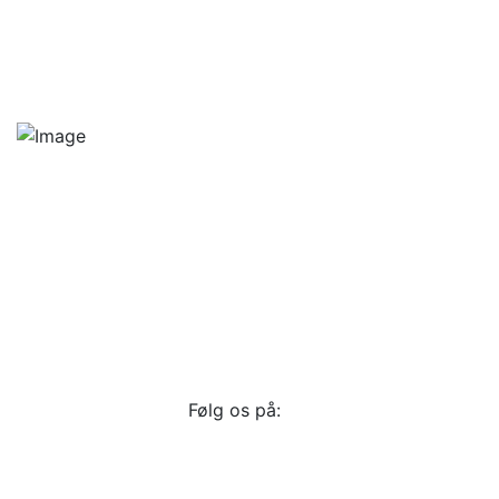
Vi opdrætter udelukkende hvalpe med Dansk Kennel
Klub stamtavle
Hygumskovvej 14, 6630 Rødding
+45 21 71 92 00
suscavacare@gmail.com
www.cava-care.dk
Følg os på: