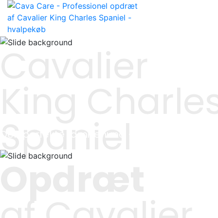
Cavalier
King Charle
Spaniel
Den perfekte familiehund – både for børn o
Opdræt
af Cavalier