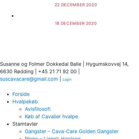
22 DECEMBER 2020
Seneste nyt - December 2020
18 DECEMBER 2020
Susanne og Folmer Dokkedal Balle | Hygumskovvej 14,
6630 Rødding | +45 21 71 92 00 |
suscavacare@gmail.com
|
Login
Forside
Hvalpekøb
Avlsfilosofi
Køb af Cavalier hvalpe
Stamtavler
Gangster – Cava-Care Golden Gangster
Ringo – Liane’s Harrison