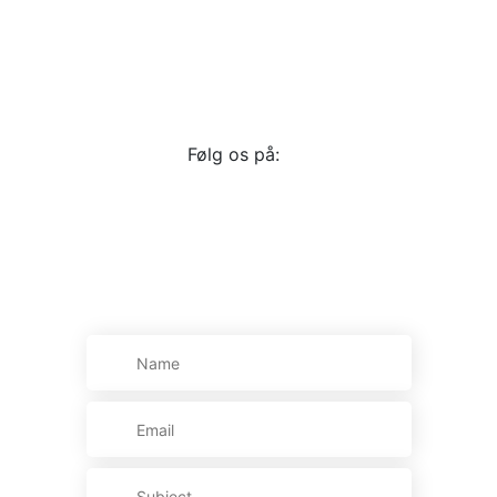
Hygumskovvej 14, 6630 Rødding
+45 21 71 92 00
suscavacare@gmail.com
www.cava-care.dk
Følg os på:
Kontakt os