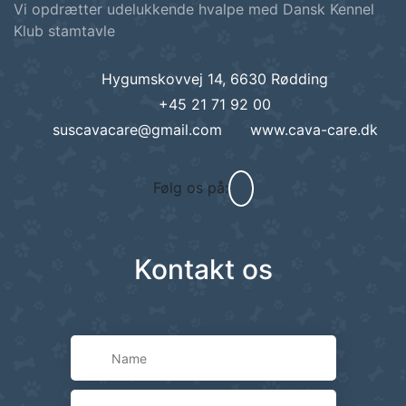
Vi opdrætter udelukkende hvalpe med Dansk Kennel
Klub stamtavle
Hygumskovvej 14, 6630 Rødding
+45 21 71 92 00
suscavacare@gmail.com
www.cava-care.dk
Følg os på:
Kontakt os