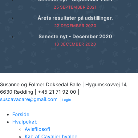
25 SEPTEMBER 2021
Årets resultater på udstillinger.
22 DECEMBER 2020
Seneste nyt - December 2020
18 DECEMBER 2020
Susanne og Folmer Dokkedal Balle | Hygumskovvej 14,
6630 Rødding | +45 21 71 92 00 |
suscavacare@gmail.com
|
Login
Forside
Hvalpekøb
Avlsfilosofi
Køb af Cavalier hvalpe